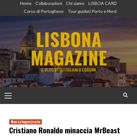
Vai
Home
Collaborazioni
Chi siamo
LISBOA CARD
al
Corso di Portoghese
Tour guidati Porto e Nord
contenuto
LISBONA
MAGAZINE
IL BLOG DEGLI ITALIANI A LISBONA
Menu
principale
Non categorizzato
Cristiano Ronaldo minaccia MrBeast