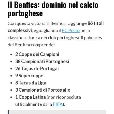
Il Benfica: dominio nel calcio
portoghese
Con questa vittoria, il Benfica raggiunge
86 titoli
complessivi
, eguagliando il
FC Porto
nella
classifica storica dei club portoghesi. Il palmarès
del Benfica comprende:
2 Coppe dei Campioni
38 Campionati Portoghesi
26 Taças de Portugal
9 Supercoppe
8 Taças da Liga
3 Campionati di Portogallo
1 Coppa Latina
(non riconosciuta
ufficialmente dalla
FIFA
).