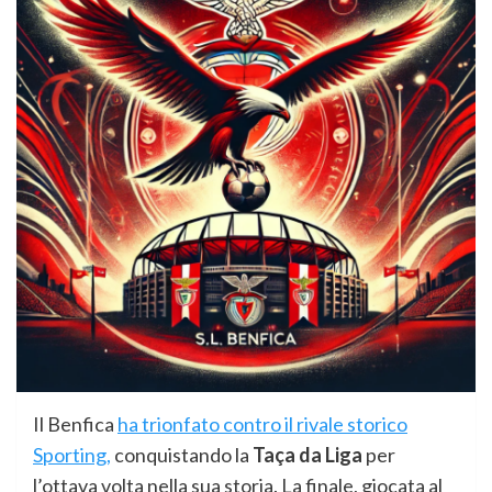
Il Benfica
ha trionfato contro il rivale storico
Sporting,
conquistando la
Taça da Liga
per
l’ottava volta nella sua storia. La finale, giocata al