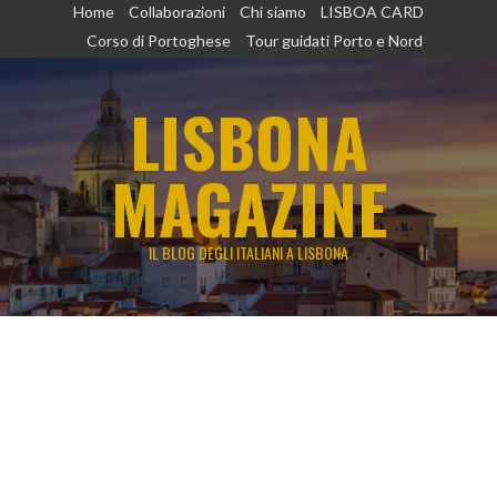
Vai
Home
Collaborazioni
Chi siamo
LISBOA CARD
al
Corso di Portoghese
Tour guidati Porto e Nord
contenuto
LISBONA
MAGAZINE
IL BLOG DEGLI ITALIANI A LISBONA