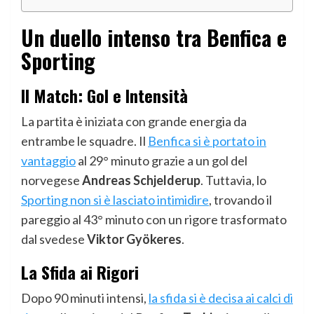
Un duello intenso tra Benfica e
Sporting
Il Match: Gol e Intensità
La partita è iniziata con grande energia da
entrambe le squadre. Il
Benfica si è portato in
vantaggio
al 29° minuto grazie a un gol del
norvegese
Andreas Schjelderup
. Tuttavia, lo
Sporting non si è lasciato intimidire
, trovando il
pareggio al 43° minuto con un rigore trasformato
dal svedese
Viktor Gyökeres
.
La Sfida ai Rigori
Dopo 90 minuti intensi,
la sfida si è decisa ai calci di