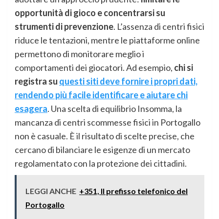
opportunità di gioco e concentrarsi su
strumenti di prevenzione
. L’assenza di centri fisici
riduce le tentazioni, mentre le piattaforme online
permettono di monitorare meglio i
comportamenti dei giocatori. Ad esempio,
chi si
registra su
questi siti deve fornire i propri dati,
rendendo più facile identificare e aiutare chi
esagera
. Una scelta di equilibrio Insomma, la
mancanza di centri scommesse fisici in Portogallo
non è casuale. È il risultato di scelte precise, che
cercano di bilanciare le esigenze di un mercato
regolamentato con la protezione dei cittadini.
LEGGI ANCHE
+351, Il prefisso telefonico del
Portogallo