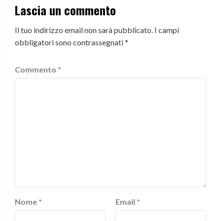
Lascia un commento
Il tuo indirizzo email non sarà pubblicato.
I campi
obbligatori sono contrassegnati
*
Commento
*
Nome
*
Email
*