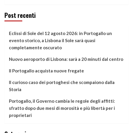
Post recenti
Eclissi di Sole del 12 agosto 2026: in Portogallo un
evento storico, a Lisbona il Sole sarà quasi
completamente oscurato
Nuovo aeroporto di Lisbona: sarà a 20 minuti dal centro
Il Portogallo acquista nuove fregate
Il curioso caso dei portoghesi che scompaiono dalla
Storia
Portogallo, il Governo cambia le regole degli affitti:
sfratto dopo due mesi di morosità e più libertà per i
proprietari