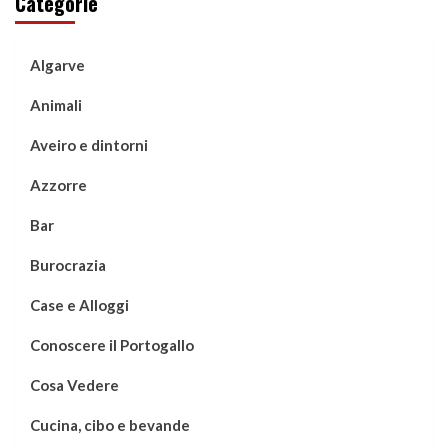
Categorie
Algarve
Animali
Aveiro e dintorni
Azzorre
Bar
Burocrazia
Case e Alloggi
Conoscere il Portogallo
Cosa Vedere
Cucina, cibo e bevande