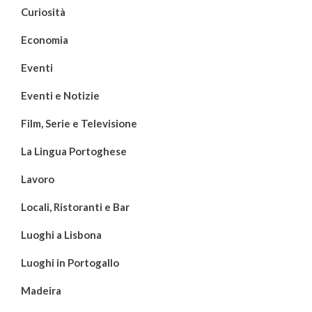
Curiosità
Economia
Eventi
Eventi e Notizie
Film, Serie e Televisione
La Lingua Portoghese
Lavoro
Locali, Ristoranti e Bar
Luoghi a Lisbona
Luoghi in Portogallo
Madeira