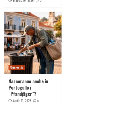
Maggio 16, 2026
0
Curiosità
Nasceranno anche in
Portogallo i
“Pfandjäger”?
Aprile 11, 2026
0