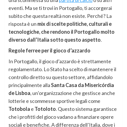
eventi. Ma se ti trovi in Portogallo, ti accorgerai
subito che questa realtà non esiste. Perché? La
risposta è un
mix di scelte politiche, culturali e
tecnologiche, che rendono il Portogallo molto
diverso dall’Italia sotto questo aspetto
.
Regole ferree per il gioco d’azzardo
In Portogallo, il gioco d’azzardo è strettamente
regolamentato. Lo Stato ha scelto di mantenere il
controllo diretto su questo settore, affidandolo
principalmente alla
Santa Casa da Misericórdia
de Lisboa
, un’organizzazione che gestisce anche
lotterie e scommesse sportive legali come
Totobola
e
Totoloto
. Questo sistema garantisce
che i profitti del gioco vadano a finanziare opere
sociali e benefiche. A differenza dell’Italia, dove i