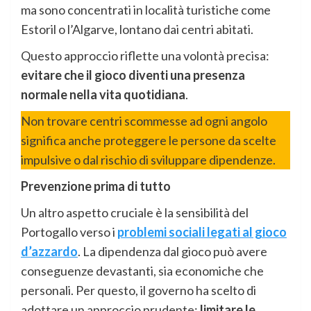
ma sono concentrati in località turistiche come
Estoril o l’Algarve, lontano dai centri abitati.
Questo approccio riflette una volontà precisa:
evitare che il gioco diventi una presenza
normale nella vita quotidiana
.
Non trovare centri scommesse ad ogni angolo
significa anche proteggere le persone da scelte
impulsive o dal rischio di sviluppare dipendenze.
Prevenzione prima di tutto
Un altro aspetto cruciale è la sensibilità del
Portogallo verso i
problemi sociali legati al gioco
d’azzardo
. La dipendenza dal gioco può avere
conseguenze devastanti, sia economiche che
personali. Per questo, il governo ha scelto di
adottare un approccio prudente:
limitare le