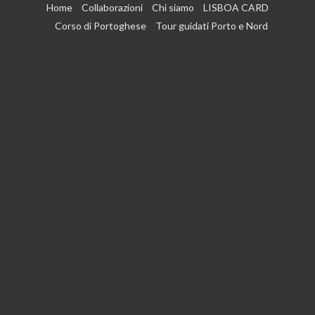
Vai
Home
Collaborazioni
Chi siamo
LISBOA CARD
al
Corso di Portoghese
Tour guidati Porto e Nord
contenuto