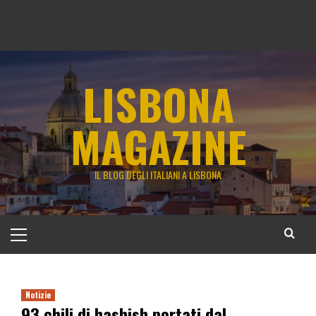
LISBONA
MAGAZINE
IL BLOG DEGLI ITALIANI A LISBONA
Menu
principale
Notizie
93 chili di hashish portati dal