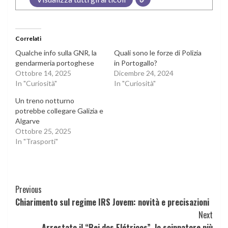
Correlati
Qualche info sulla GNR, la
Quali sono le forze di Polizia
gendarmeria portoghese
in Portogallo?
Ottobre 14, 2025
Dicembre 24, 2024
In "Curiosità"
In "Curiosità"
Un treno notturno
potrebbe collegare Galizia e
Algarve
Ottobre 25, 2025
In "Trasporti"
Continue
Previous
Chiarimento sul regime IRS Jovem: novità e precisazioni
Reading
Next
Arrestato il “Rei dos Elétricos”, lo scippatore più