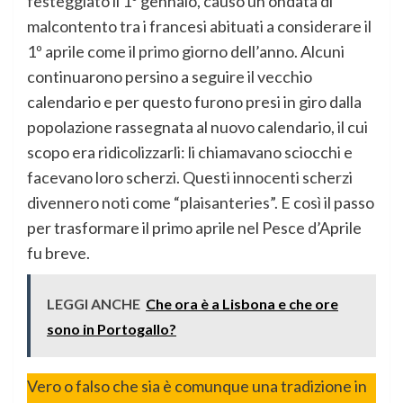
festeggiato il 1º gennaio, causò un’ondata di
malcontento tra i francesi abituati a considerare il
1º aprile come il primo giorno dell’anno. Alcuni
continuarono persino a seguire il vecchio
calendario e per questo furono presi in giro dalla
popolazione rassegnata al nuovo calendario, il cui
scopo era ridicolizzarli: li chiamavano sciocchi e
facevano loro scherzi. Questi innocenti scherzi
divennero noti come “plaisanteries”. E così il passo
per trasformare il primo aprile nel Pesce d’Aprile
fu breve.
LEGGI ANCHE
Che ora è a Lisbona e che ore
sono in Portogallo?
Vero o falso che sia è comunque una tradizione in