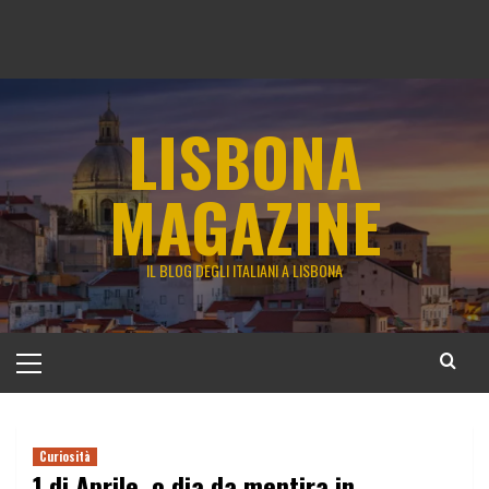
LISBONA
MAGAZINE
IL BLOG DEGLI ITALIANI A LISBONA
Menu
principale
Curiosità
1 di Aprile, o dia da mentira in