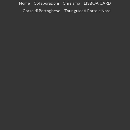
Vai
Home
Collaborazioni
Chi siamo
LISBOA CARD
al
Corso di Portoghese
Tour guidati Porto e Nord
contenuto