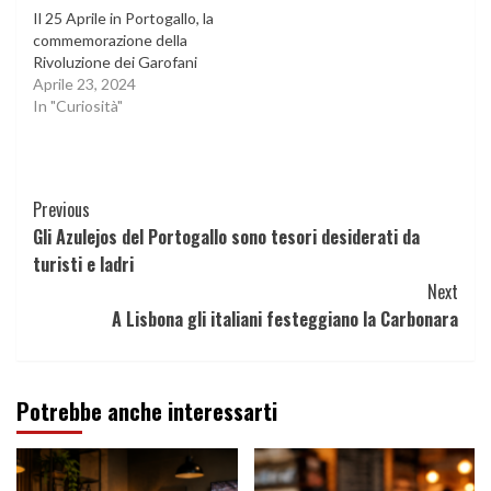
Il 25 Aprile in Portogallo, la
commemorazione della
Rivoluzione dei Garofani
Aprile 23, 2024
In "Curiosità"
Continue
Previous
Gli Azulejos del Portogallo sono tesori desiderati da
Reading
turisti e ladri
Next
A Lisbona gli italiani festeggiano la Carbonara
Potrebbe anche interessarti