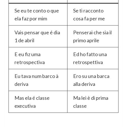
Se eu te conto o que
Se ti racconto
ela faz por mim
cosa fa per me
Vais pensar que é dia
Penserai che sia il
1 de abril
primo aprile
E eu fiz uma
Ed ho fatto una
retrospectiva
retrospettiva
Eu tava num barco à
Ero su una barca
deriva
alla deriva
Mas ela é classe
Ma lei è di prima
executiva
classe