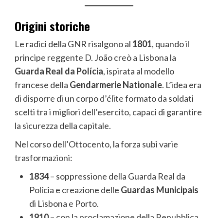
Origini storiche
Le radici della GNR risalgono al
1801
, quando il
principe reggente D. João creò a Lisbona la
Guarda Real da Polícia
, ispirata al modello
francese della
Gendarmerie Nationale
. L’idea era
di disporre di un corpo d’élite formato da soldati
scelti tra i migliori dell’esercito, capaci di garantire
la sicurezza della capitale.
Nel corso dell’Ottocento, la forza subì varie
trasformazioni:
1834
– soppressione della Guarda Real da
Polícia e creazione delle
Guardas Municipais
di Lisbona e Porto.
1910
– con la proclamazione della Repubblica,