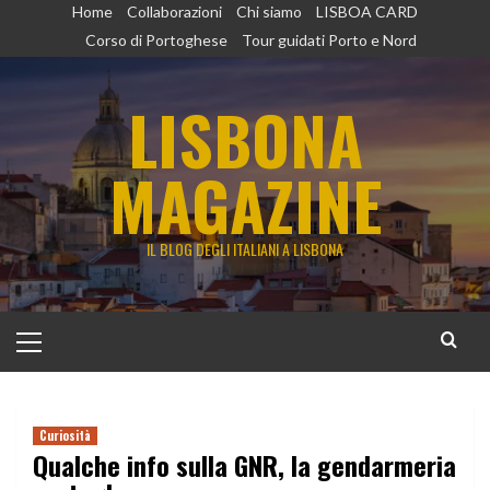
Vai
Home
Collaborazioni
Chi siamo
LISBOA CARD
al
Corso di Portoghese
Tour guidati Porto e Nord
contenuto
LISBONA
MAGAZINE
IL BLOG DEGLI ITALIANI A LISBONA
Menu
principale
Curiosità
Qualche info sulla GNR, la gendarmeria