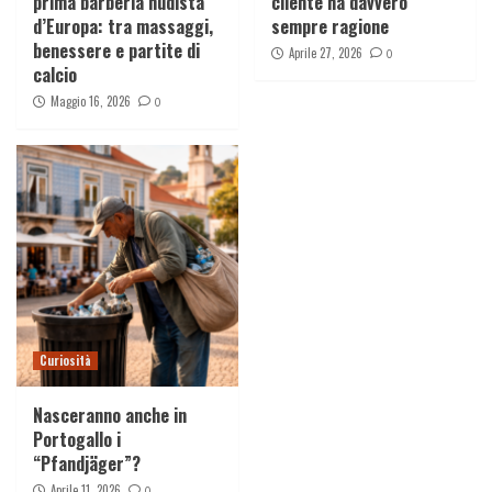
prima barberia nudista
cliente ha davvero
d’Europa: tra massaggi,
sempre ragione
benessere e partite di
Aprile 27, 2026
0
calcio
Maggio 16, 2026
0
Curiosità
Nasceranno anche in
Portogallo i
“Pfandjäger”?
Aprile 11, 2026
0