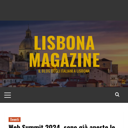
LISBONA
MAGAZINE
IL BLOG DEGLI ITALIANI A LISBONA
Menu
principale
Eventi
Web Summit 2024, sono già aperte le