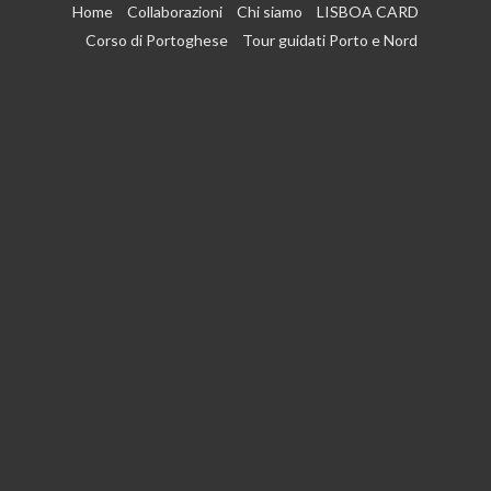
Vai
Home
Collaborazioni
Chi siamo
LISBOA CARD
al
Corso di Portoghese
Tour guidati Porto e Nord
contenuto