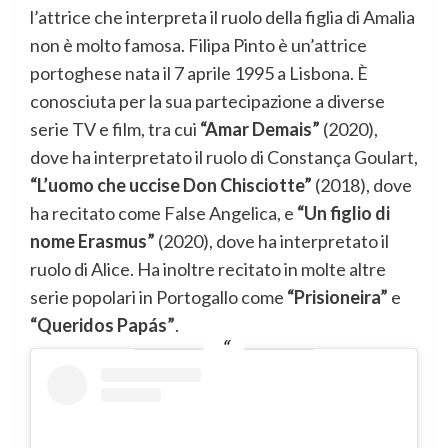
l’attrice che interpreta il ruolo della figlia di Amalia
non è molto famosa. Filipa Pinto è un’attrice
portoghese nata il 7 aprile 1995 a Lisbona. È
conosciuta per la sua partecipazione a diverse
serie TV e film, tra cui
“Amar Demais”
(2020),
dove ha interpretato il ruolo di Constança Goulart,
“L’uomo che uccise Don Chisciotte”
(2018), dove
ha recitato come False Angelica, e
“Un figlio di
nome Erasmus”
(2020), dove ha interpretato il
ruolo di Alice. Ha inoltre recitato in molte altre
serie popolari in Portogallo come
“Prisioneira”
e
“Queridos Papás”
.