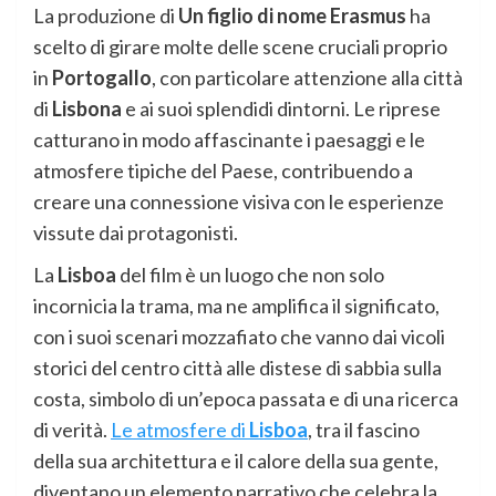
La produzione di
Un figlio di nome Erasmus
ha
scelto di girare molte delle scene cruciali proprio
in
Portogallo
, con particolare attenzione alla città
di
Lisbona
e ai suoi splendidi dintorni. Le riprese
catturano in modo affascinante i paesaggi e le
atmosfere tipiche del Paese, contribuendo a
creare una connessione visiva con le esperienze
vissute dai protagonisti.
La
Lisboa
del film è un luogo che non solo
incornicia la trama, ma ne amplifica il significato,
con i suoi scenari mozzafiato che vanno dai vicoli
storici del centro città alle distese di sabbia sulla
costa, simbolo di un’epoca passata e di una ricerca
di verità.
Le atmosfere di
Lisboa
, tra il fascino
della sua architettura e il calore della sua gente,
diventano un elemento narrativo che celebra la