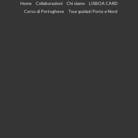
Vai
Home
Collaborazioni
Chi siamo
LISBOA CARD
al
Corso di Portoghese
Tour guidati Porto e Nord
contenuto