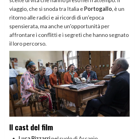
scelte di vita che hanno preso nel frattempo. Il
viaggio, che si snoda tra Italia e
Portogallo
, è un
ritorno alle radici e ai ricordi di un’epoca
spensierata, ma anche un’opportunità per
affrontare i conflitti e i segreti che hanno segnato
il loro percorso.
Il cast del film
Luca Bizzarri
nel ruolo di Ascanio