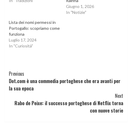
In "Tradizioni"
Rainha
Giugno 1, 2026
In "Notizie"
Lista dei nomi permessi in
Portogallo: scopriamo come
funziona
Luglio 17, 2024
In "Curiosità"
Continue
Previous
Dot.com è una commedia portoghese che era avanti per
Reading
la sua epoca
Next
Rabo de Peixe: il successo portoghese di Netflix torna
con nuove storie