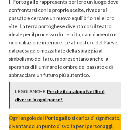
Il
Portogallo
rappresenta per loro un luogo dove
confrontarsi con le proprie scelte, rivedere il
passato e cercare un nuovo equilibrio nelle loro
vite. La terra portoghese diventa così il teatro
ideale per il processo di crescita, cambiamento e
riconciliazione interiore. Le atmosfere del Paese,
dal paesaggio mozzafiato della
spiaggia
al
simbolismo del
faro
, rappresentano anche la
speranza di illuminare le ombre del passato e di
abbracciare un futuro più autentico.
LEGGI ANCHE
Perché il catalogo Netflix è
diverso in ogni paese?
Ogni angolo del
Portogallo
si carica di significato,
diventando un punto di svolta per i personaggi,