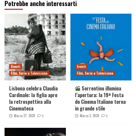
Potrebbe anche interessarti
Eventi
Eventi
Film, Serie e Televisione
Film, Serie e Televisione
Lisbona celebra Claudia
Sorrentino illumina
Cardinale: la figlia apre
l’apertura: la 19ª Festa
la retrospettiva alla
do Cinema Italiano torna
Cinemateca
in grande stile
Marzo 27, 2026
Marzo 3, 2026
0
0