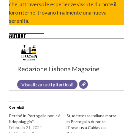
che, attraverso le esperienze vissute durante il
loro ritorno, trovano finalmente una nuova
serenità.
Author
Redazione Lisbona Magazine
Visualizza tutti gli articoli
Correlati
Perché in Portogallo non c’è
Studentessa italiana morta
il doppiaggio?
in Portogallo durante
Febbraio 21, 2024
l’Erasmus a Caldas da