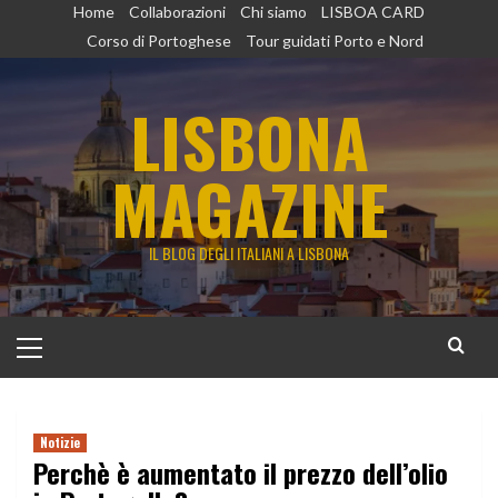
Vai
Home
Collaborazioni
Chi siamo
LISBOA CARD
al
Corso di Portoghese
Tour guidati Porto e Nord
contenuto
LISBONA
MAGAZINE
IL BLOG DEGLI ITALIANI A LISBONA
Menu
principale
Notizie
Perchè è aumentato il prezzo dell’olio