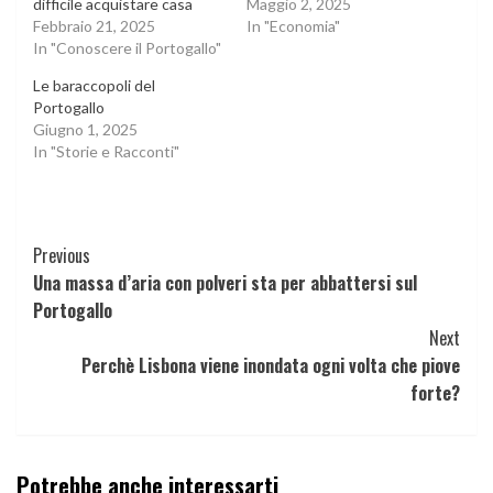
difficile acquistare casa
Maggio 2, 2025
Febbraio 21, 2025
In "Economia"
In "Conoscere il Portogallo"
Le baraccopoli del
Portogallo
Giugno 1, 2025
In "Storie e Racconti"
Continue
Previous
Una massa d’aria con polveri sta per abbattersi sul
Reading
Portogallo
Next
Perchè Lisbona viene inondata ogni volta che piove
forte?
Potrebbe anche interessarti