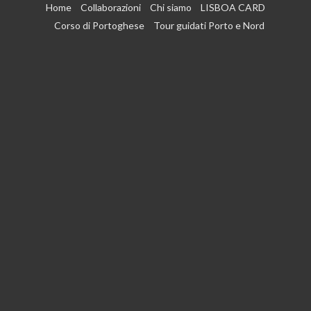
Vai
Home
Collaborazioni
Chi siamo
LISBOA CARD
al
Corso di Portoghese
Tour guidati Porto e Nord
contenuto