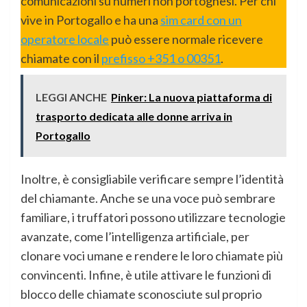
comunicazioni su numeri non portoghesi. Per chi
vive in Portogallo e ha una
sim card con un
operatore locale
può essere normale ricevere
chiamate con il
prefisso +351 o 00351
.
LEGGI ANCHE
Pinker: La nuova piattaforma di
trasporto dedicata alle donne arriva in
Portogallo
Inoltre, è consigliabile verificare sempre l’identità
del chiamante. Anche se una voce può sembrare
familiare, i truffatori possono utilizzare tecnologie
avanzate, come l’intelligenza artificiale, per
clonare voci umane e rendere le loro chiamate più
convincenti. Infine, è utile attivare le funzioni di
blocco delle chiamate sconosciute sul proprio