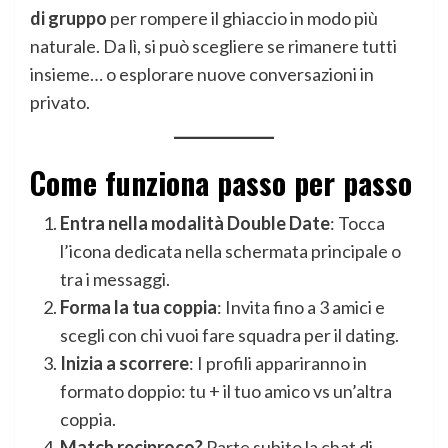
di gruppo
per rompere il ghiaccio in modo più
naturale. Da lì, si può scegliere se rimanere tutti
insieme… o esplorare nuove conversazioni in
privato.
Come funziona passo per passo
Entra nella modalità Double Date
: Tocca
l’icona dedicata nella schermata principale o
tra i messaggi.
Forma la tua coppia
: Invita fino a 3 amici e
scegli con chi vuoi fare squadra per il dating.
Inizia a scorrere
: I profili appariranno in
formato doppio: tu + il tuo amico vs un’altra
coppia.
Match reciproco?
Parte subito la chat di