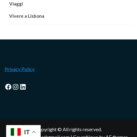
Viaggi
Vivere a Lisbona
Privacy Policy
Facebook
Instagram
LinkedIn
Copyright © All rights reserved.
IT
lisbonamagazine@gmail.com
|
CoverNews
by AF themes.