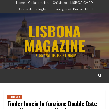
Vai
Home
Collaborazioni
Chi siamo
LISBOA CARD
al
Corso di Portoghese
Tour guidati Porto e Nord
contenuto
LISBONA
MAGAZINE
IL BLOG DEGLI ITALIANI A LISBONA
Menu
principale
Curiosità
Tinder lancia la funzione Double Date