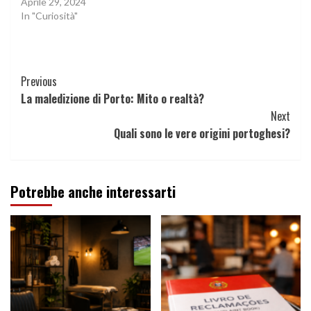
Aprile 29, 2024
In "Curiosità"
Continue
Previous
La maledizione di Porto: Mito o realtà?
Reading
Next
Quali sono le vere origini portoghesi?
Potrebbe anche interessarti