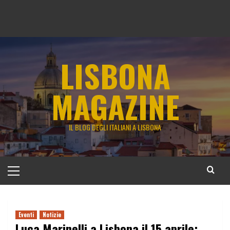
LISBONA
MAGAZINE
IL BLOG DEGLI ITALIANI A LISBONA
Menu
principale
Eventi
Notizie
Luca Marinelli a Lisbona il 15 aprile: