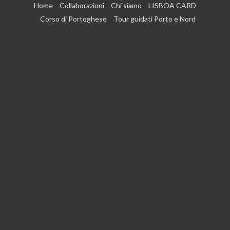
Vai
Home
Collaborazioni
Chi siamo
LISBOA CARD
al
Corso di Portoghese
Tour guidati Porto e Nord
contenuto