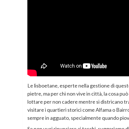
Le lisboetane, esperte nella gestione di queste
pietre, ma per chi non vive in città, la cosa può
lottare per non cadere mentre si districano tra 
visitare i quartieri storici come Alfama o Bairro
sempre in agguato, specialmente quando piove
Se non vuoi rinunciare ai tacchi, suggeriamo di