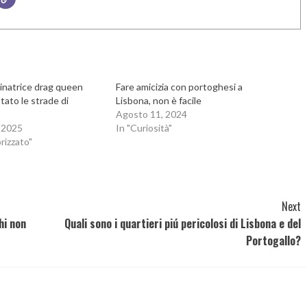
tinatrice drag queen
Fare amicizia con portoghesi a
tato le strade di
Lisbona, non è facile
Agosto 11, 2024
 2025
In "Curiosità"
rizzato"
Next
hi non
Quali sono i quartieri piú pericolosi di Lisbona e del
Portogallo?