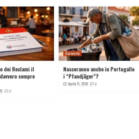
Curiosità
ro dei Reclami il
Nasceranno anche in Portogallo
a davvero sempre
i “Pfandjäger”?
Aprile 11, 2026
0
26
0