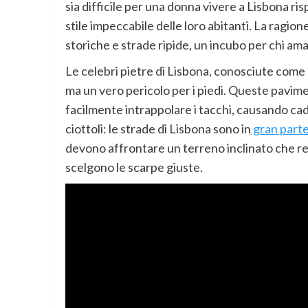
sia difficile per una donna vivere a Lisbona ri
stile impeccabile delle loro abitanti. La ragio
storiche e strade ripide, un incubo per chi ama
Le celebri pietre di Lisbona, conosciute come 
ma un vero pericolo per i piedi. Queste pavim
facilmente intrappolare i tacchi, causando cadu
ciottoli: le strade di Lisbona sono in
gran parte 
devono affrontare un terreno inclinato che re
scelgono le scarpe giuste.