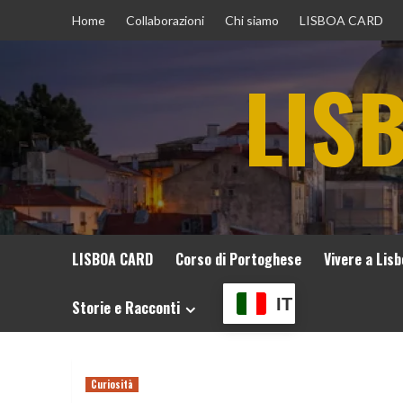
Vai
Home
Collaborazioni
Chi siamo
LISBOA CARD
al
contenuto
LIS
LISBOA CARD
Corso di Portoghese
Vivere a Lis
IT
Storie e Racconti
Curiosità