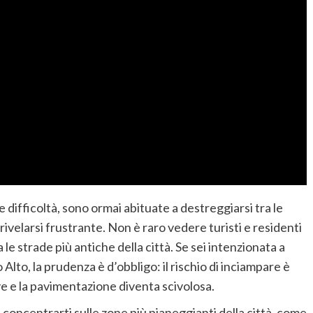
 difficoltà, sono ormai abituate a destreggiarsi tra le
 rivelarsi frustrante. Non è raro vedere turisti e residenti
le strade più antiche della città. Se sei intenzionata a
 Alto, la prudenza è d’obbligo: il rischio di inciampare è
 e la pavimentazione diventa scivolosa.
 concentrarti sulle zone più pianeggianti della città, come