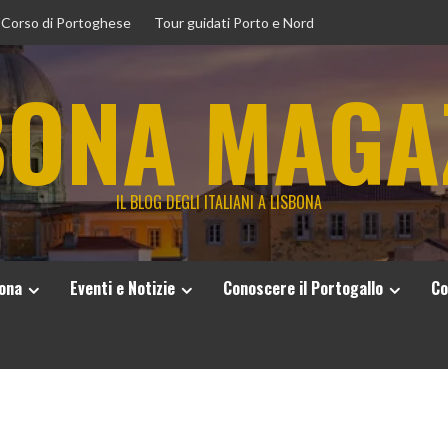
Corso di Portoghese
Tour guidati Porto e Nord
BONA MAGA
IL BLOG DEGLI ITALIANI A LISBONA
bona
Eventi e Notizie
Conoscere il Portogallo
Co