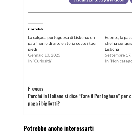
Correlati
La calçada portuguesa di Lisbona: un
Eubrite, la pat
patrimonio di arte e storia sotto i tuoi
che ha conquis
piedi
Lisbona
Gennaio 13, 2025
Settembre 17,
In "Curiosità"
In "Non catego
Continue
Previous
Perché in Italiano si dice “Fare il Portoghese” per c
Reading
paga i biglietti?
Potrebbe anche interessarti