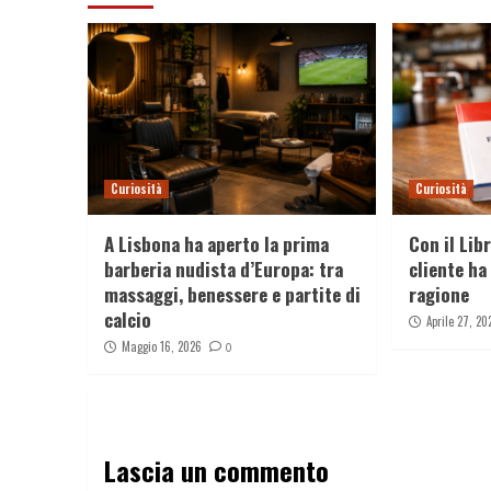
Curiosità
Curiosità
A Lisbona ha aperto la prima
Con il Lib
barberia nudista d’Europa: tra
cliente h
massaggi, benessere e partite di
ragione
calcio
Aprile 27, 20
Maggio 16, 2026
0
Lascia un commento