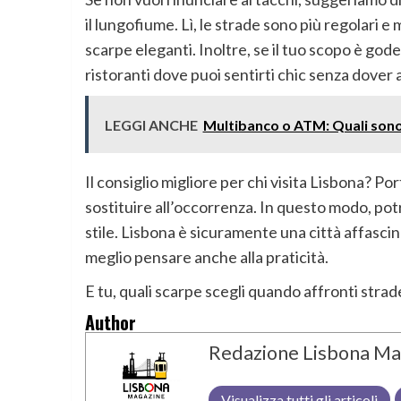
il lungofiume. Lì, le strade sono più regolari 
scarpe eleganti. Inoltre, se il tuo scopo è goder
ristoranti dove puoi sentirti chic senza dover a
LEGGI ANCHE
Multibanco o ATM: Quali sono 
Il consiglio migliore per chi visita Lisbona? P
sostituire all’occorrenza. In questo modo, potra
stile. Lisbona è sicuramente una città affascin
meglio pensare anche alla praticità.
E tu, quali scarpe scegli quando affronti strade 
Author
Redazione Lisbona Ma
Visualizza tutti gli articoli