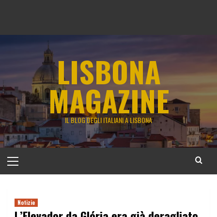
LISBONA
MAGAZINE
IL BLOG DEGLI ITALIANI A LISBONA
Menu
principale
Notizie
L’Elevador da Glória era già deragliato