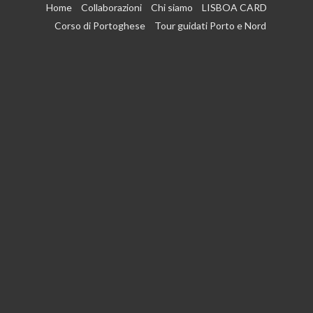
Vai
Home
Collaborazioni
Chi siamo
LISBOA CARD
al
Corso di Portoghese
Tour guidati Porto e Nord
contenuto