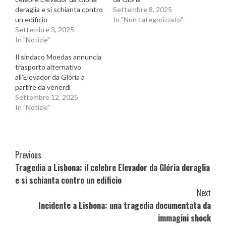
deraglia e si schianta contro
Settembre 8, 2025
un edificio
In "Non categorizzato"
Settembre 3, 2025
In "Notizie"
Il sindaco Moedas annuncia
trasporto alternativo
all’Elevador da Glória a
partire da venerdì
Settembre 12, 2025
In "Notizie"
Continue
Previous
Tragedia a Lisbona: il celebre Elevador da Glória deraglia
Reading
e si schianta contro un edificio
Next
Incidente a Lisbona: una tragedia documentata da
immagini shock