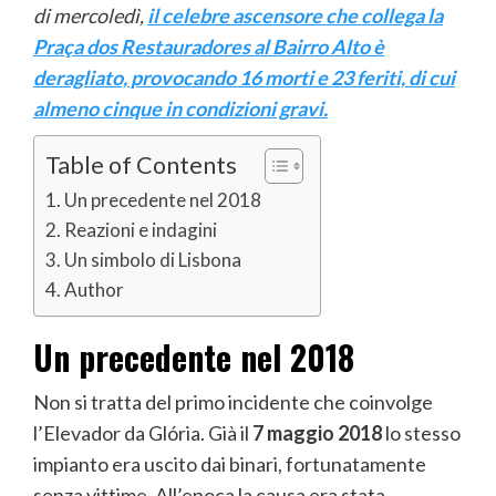
di mercoledì,
il celebre ascensore che collega la
Praça dos Restauradores al Bairro Alto è
deragliato, provocando 16 morti e 23 feriti, di cui
almeno cinque in condizioni gravi.
Table of Contents
Un precedente nel 2018
Reazioni e indagini
Un simbolo di Lisbona
Author
Un precedente nel 2018
Non si tratta del primo incidente che coinvolge
l’Elevador da Glória. Già il
7 maggio 2018
lo stesso
impianto era uscito dai binari, fortunatamente
senza vittime. All’epoca la causa era stata