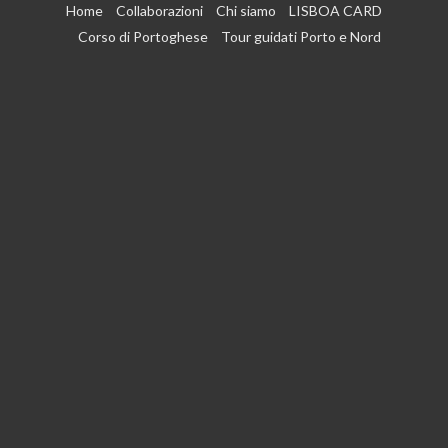
Vai
Home
Collaborazioni
Chi siamo
LISBOA CARD
al
Corso di Portoghese
Tour guidati Porto e Nord
contenuto