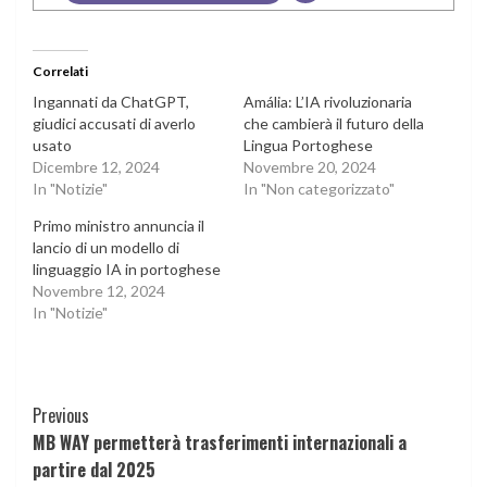
Correlati
Ingannati da ChatGPT,
Amália: L’IA rivoluzionaria
giudici accusati di averlo
che cambierà il futuro della
usato
Lingua Portoghese
Dicembre 12, 2024
Novembre 20, 2024
In "Notizie"
In "Non categorizzato"
Primo ministro annuncia il
lancio di un modello di
linguaggio IA in portoghese
Novembre 12, 2024
In "Notizie"
Continue
Previous
MB WAY permetterà trasferimenti internazionali a
Reading
partire dal 2025