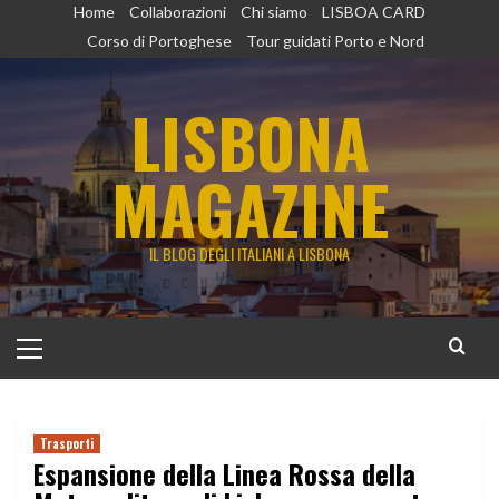
Vai
Home
Collaborazioni
Chi siamo
LISBOA CARD
al
Corso di Portoghese
Tour guidati Porto e Nord
contenuto
LISBONA
MAGAZINE
IL BLOG DEGLI ITALIANI A LISBONA
Menu
principale
Trasporti
Espansione della Linea Rossa della