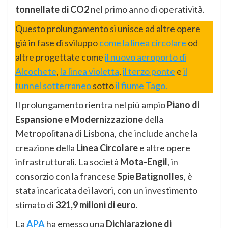
tonnellate di CO2
nel primo anno di operatività.
Questo prolungamento si unisce ad altre opere
già in fase di sviluppo
come la linea circolare
od
altre progettate come
il nuovo aeroporto di
Alcochete
,
la linea violetta
,
il terzo ponte
e
il
tunnel sotterraneo
sotto
il fiume Tago.
Il prolungamento rientra nel più ampio
Piano di
Espansione e Modernizzazione
della
Metropolitana di Lisbona, che include anche la
creazione della
Linea Circolare
e altre opere
infrastrutturali. La società
Mota-Engil
, in
consorzio con la francese
Spie Batignolles
, è
stata incaricata dei lavori, con un investimento
stimato di
321,9 milioni di euro
.
La
APA
ha emesso una
Dichiarazione di