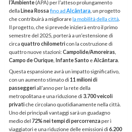
l’Ambiente
(APA) per l’atteso prolungamento
della
Linea Rossa
fino ad
Alcântara
, un progetto
che contribuirà a migliorare
la mobilità della città
.
Il progetto, che si prevede inizierà entro il primo
semestre del 2025, porterà a un’estensione di
circa
quattro chilometri
con la costruzione di
quattro nuove stazioni:
Campolide/Amoreiras
,
Campo de Ourique
,
Infante Santo
e
Alcântara
.
Questa espansione avrà un impatto significativo,
con un aumento stimato di
11 milioni di
passeggeri
all’anno per la rete della
metropolitana e una riduzione di
3.700 veicoli
privati
che circolano quotidianamente nella città.
Uno dei principali vantaggi sarà un guadagno
medio del
72% nei tempi di percorrenza
per i
viaggiatori e una riduzione delle emissioni di
6.200