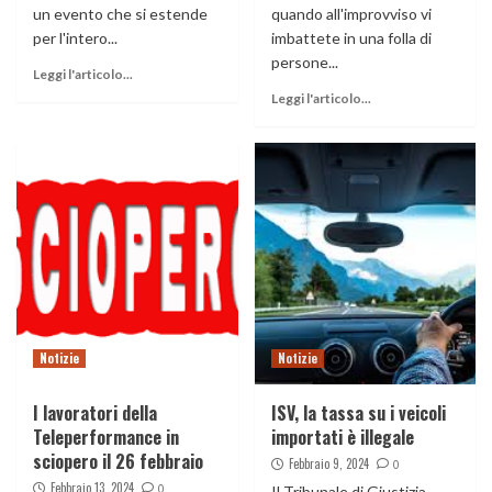
un evento che si estende
quando all'improvviso vi
per l'intero...
imbattete in una folla di
persone...
Leggi l'articolo...
Leggi l'articolo...
Notizie
Notizie
I lavoratori della
ISV, la tassa su i veicoli
Teleperformance in
importati è illegale
sciopero il 26 febbraio
Febbraio 9, 2024
0
Febbraio 13, 2024
0
Il Tribunale di Giustizia