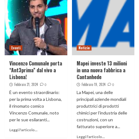
Eventi
Notizie
Vincenzo Comunale porta
Mapei investe 13 milioni
“Ant3prima” dal vivo a
in una nuova fabbrica a
Lisbona!
Cantanhede
Febbraio 21, 2024
Febbraio 19, 2024
0
0
È un evento straordinario:
La Mapei, una delle
per la prima volta a Lisbona,
principali aziende mondiali
il rinomato comico
produttrici di prodotti
Vincenzo Comunale, noto
chimici per l'industria delle
per le sue esilaranti...
costruzioni, con un
fatturato superiore a...
Leggi l'articolo...
Leggi l'articolo...