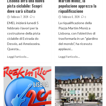
Lisbona avrà una nuova
Martim Moniz, la
pista ciclabile: Scopri
popolazione apprezza la
dove sarà situata
riqualificazione
Febbraio 7, 2024
Febbraio 6, 2024
0
0
EMEL inizierà lunedì 5
La riqualificazione della
febbraio i lavori per la
Piazza Martim Moniz a
costruzione della pista
Lisbona, con l'obiettivo di
ciclabile di Estrada do
trasformarla in un "giardino
Desvio, ad Ameixoeira.
del mondo", ha ricevuto
Questa...
applausi...
Leggi l'articolo...
Leggi l'articolo...