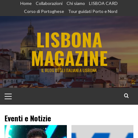
Vai
Home
Collaborazioni
Chi siamo
LISBOA CARD
al
Corso di Portoghese
Tour guidati Porto e Nord
contenuto
LISBONA
MAGAZINE
IL BLOG DEGLI ITALIANI A LISBONA
Menu
principale
Eventi e Notizie