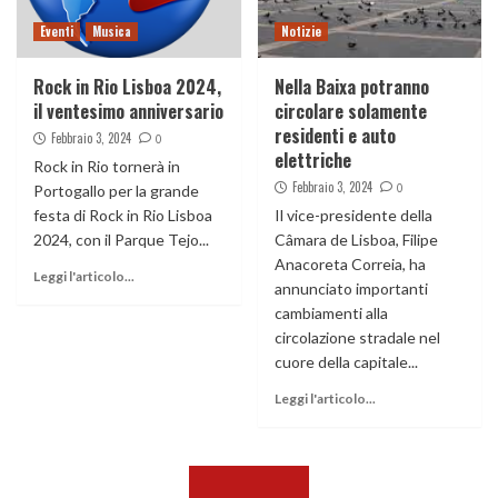
Eventi
Musica
Notizie
Rock in Rio Lisboa 2024,
Nella Baixa potranno
il ventesimo anniversario
circolare solamente
residenti e auto
Febbraio 3, 2024
0
elettriche
Rock in Rio tornerà in
Febbraio 3, 2024
0
Portogallo per la grande
festa di Rock in Rio Lisboa
Il vice-presidente della
2024, con il Parque Tejo...
Câmara de Lisboa, Filipe
Anacoreta Correia, ha
Leggi l'articolo...
annunciato importanti
cambiamenti alla
circolazione stradale nel
cuore della capitale...
Leggi l'articolo...