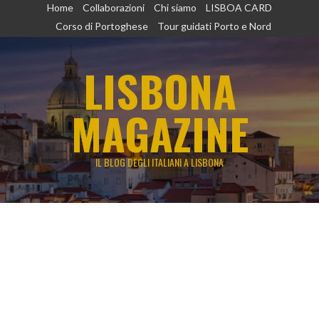
Vai
Home
Collaborazioni
Chi siamo
LISBOA CARD
al
Corso di Portoghese
Tour guidati Porto e Nord
contenuto
LISBONA
MAGAZINE
IL BLOG DEGLI ITALIANI A LISBONA