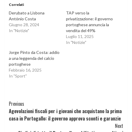
Correlati
Derubato a Lisbona
TAP verso la
António Costa
privatizzazione: il governo
Giugno 28, 2024
portoghese annuncia la
In "Notizie"
vendita del 49%
Luglio 11, 2025
In "Notizie"
Jorge Pinto da Costa: addio
a una leggenda del calcio
portoghese
Febbraio 16, 2025
In "Sport"
Continue
Previous
Agevolazioni fiscali per i giovani che acquistano la prima
Reading
casa in Portogallo: il governo approva sconti e garanzie
Next