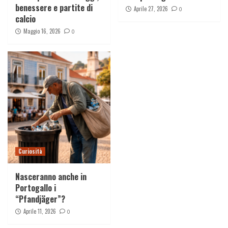
benessere e partite di
Aprile 27, 2026
0
calcio
Maggio 16, 2026
0
Curiosità
Nasceranno anche in
Portogallo i
“Pfandjäger”?
Aprile 11, 2026
0