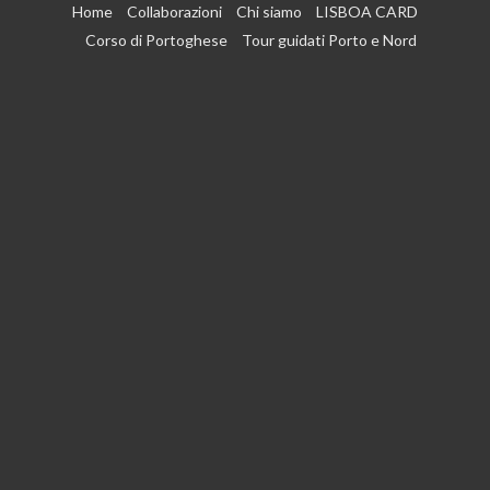
Vai
Home
Collaborazioni
Chi siamo
LISBOA CARD
al
Corso di Portoghese
Tour guidati Porto e Nord
contenuto