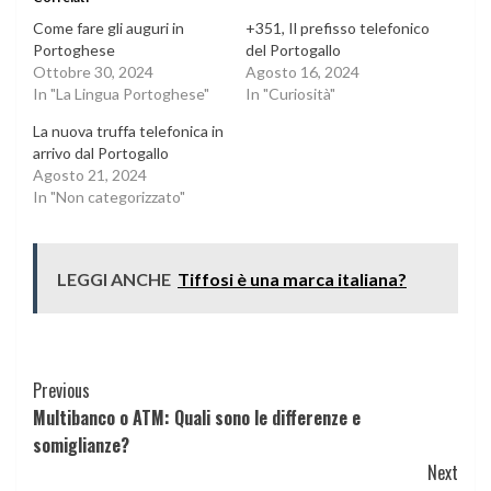
Come fare gli auguri in
+351, Il prefisso telefonico
Portoghese
del Portogallo
Ottobre 30, 2024
Agosto 16, 2024
In "La Lingua Portoghese"
In "Curiosità"
La nuova truffa telefonica in
arrivo dal Portogallo
Agosto 21, 2024
In "Non categorizzato"
LEGGI ANCHE
Tiffosi è una marca italiana?
Continue
Previous
Multibanco o ATM: Quali sono le differenze e
Reading
somiglianze?
Next