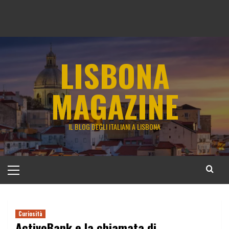
LISBONA
MAGAZINE
IL BLOG DEGLI ITALIANI A LISBONA
Menu
principale
Curiosità
ActivoBank e la chiamata di