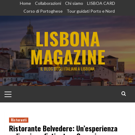
Vai
Home
Collaborazioni
Chi siamo
LISBOA CARD
al
Corso di Portoghese
Tour guidati Porto e Nord
contenuto
LISBONA
MAGAZINE
IL BLOG DEGLI ITALIANI A LISBONA
Menu
principale
Ristoranti
Ristorante Belvedere: Un’esperienza