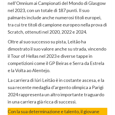
nell’Omnium ai Campionati del Mondo di Glasgow
nel 2023, con un totale di 187 punti. Il suo
palmarès include anche numerosi titoli europei,
tra cui tre titoli di campione europeo nella prova di
Scratch, ottenuti nel 2020, 2022 e 2024.
Oltre al suo successo su pista, Leitão ha
dimostrato il suo valore anche su strada, vincendo
il Tour of Hellas nel 2023 e diverse tappe in
competizioni come il GP Beiras e Serra da Estrela
e la Volta ao Alentejo.
La carriera di Iúri Leitão è in costante ascesa, e la
sua recente medaglia d’argento olimpica a Parigi
2024 rappresenta un altro importante traguardo
in una carriera già ricca di successi.
Con la sua determinazione e talento, il giovane