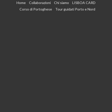
Vai
Home
Collaborazioni
Chi siamo
LISBOA CARD
al
Corso di Portoghese
Tour guidati Porto e Nord
contenuto