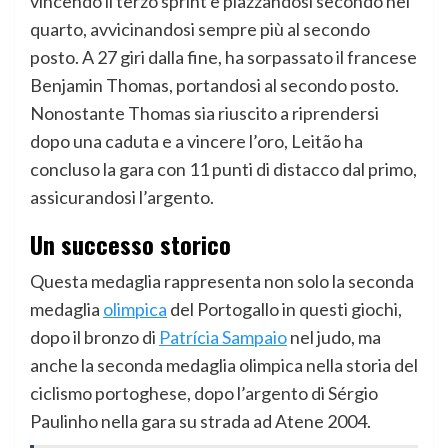
vincendo il terzo sprint e piazzandosi secondo nel
quarto, avvicinandosi sempre più al secondo
posto. A 27 giri dalla fine, ha sorpassato il francese
Benjamin Thomas, portandosi al secondo posto.
Nonostante Thomas sia riuscito a riprendersi
dopo una caduta e a vincere l’oro, Leitão ha
concluso la gara con 11 punti di distacco dal primo,
assicurandosi l’argento.
Un successo storico
Questa medaglia rappresenta non solo la seconda
medaglia
olimpica
del Portogallo in questi giochi,
dopo il bronzo di
Patrícia Sampaio
nel judo, ma
anche la seconda medaglia olimpica nella storia del
ciclismo portoghese, dopo l’argento di Sérgio
Paulinho nella gara su strada ad Atene 2004.