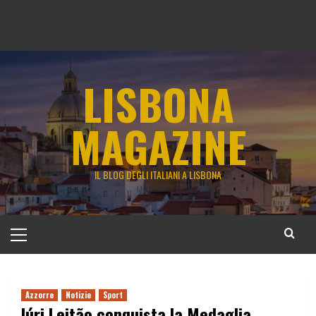
LISBONA
MAGAZINE
IL BLOG DEGLI ITALIANI A LISBONA
Menu
principale
Azzorre
Notizie
Sport
Iúri Leitão conquista la Medaglia