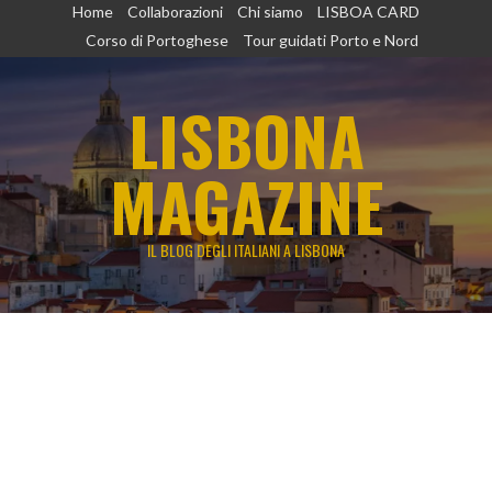
Vai
Home
Collaborazioni
Chi siamo
LISBOA CARD
al
Corso di Portoghese
Tour guidati Porto e Nord
contenuto
LISBONA
MAGAZINE
IL BLOG DEGLI ITALIANI A LISBONA