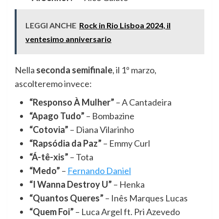
LEGGI ANCHE
Rock in Rio Lisboa 2024, il
ventesimo anniversario
Nella
seconda semifinale
, il 1º marzo,
ascolteremo invece:
“Responso À Mulher”
– A Cantadeira
“Apago Tudo”
– Bombazine
“Cotovia”
– Diana Vilarinho
“Rapsódia da Paz”
– Emmy Curl
“Á-tê-xis”
– Tota
“Medo”
–
Fernando Daniel
“I Wanna Destroy U”
– Henka
“Quantos Queres”
– Inês Marques Lucas
“Quem Foi”
– Luca Argel ft. Pri Azevedo