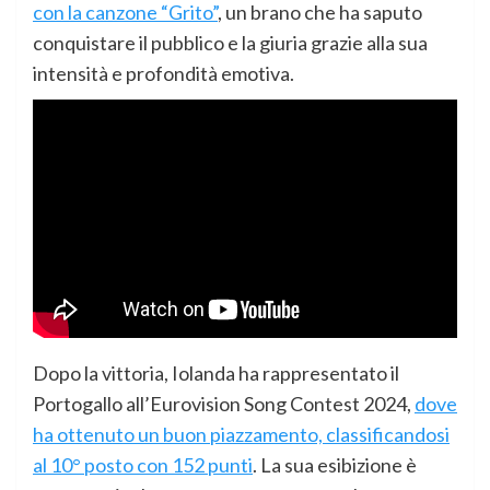
con la canzone “Grito”
, un brano che ha saputo
conquistare il pubblico e la giuria grazie alla sua
intensità e profondità emotiva.
Dopo la vittoria, Iolanda ha rappresentato il
Portogallo all’Eurovision Song Contest 2024,
dove
ha ottenuto un buon piazzamento, classificandosi
al 10° posto con 152 punti
. La sua esibizione è