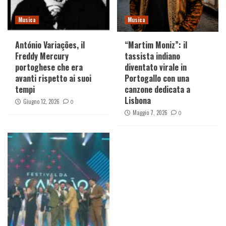
Musica
Musica
António Variações, il
“Martim Moniz”: il
Freddy Mercury
tassista indiano
portoghese che era
diventato virale in
avanti rispetto ai suoi
Portogallo con una
tempi
canzone dedicata a
Lisbona
Giugno 12, 2026
0
Maggio 7, 2026
0