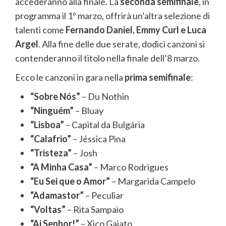
accederanno alla finale. La
seconda semifinale
, in
programma il 1º marzo, offrirà un’altra selezione di
talenti come
Fernando Daniel, Emmy Curl e Luca
Argel
. Alla fine delle due serate, dodici canzoni si
contenderanno il titolo nella finale dell’8 marzo.
Ecco le canzoni in gara nella
prima semifinale
:
“Sobre Nós”
– Du Nothin
“Ninguém”
– Bluay
“Lisboa”
– Capital da Bulgária
“Calafrio”
– Jéssica Pina
“Tristeza”
– Josh
“A Minha Casa”
– Marco Rodrigues
“Eu Sei que o Amor”
– Margarida Campelo
“Adamastor”
– Peculiar
“Voltas”
– Rita Sampaio
“Ai Senhor!”
– Xico Gaiato