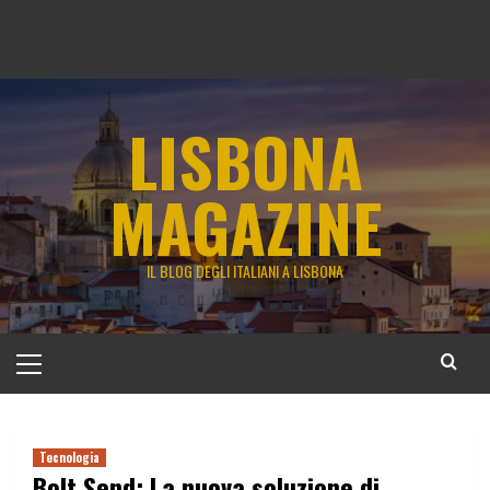
LISBONA
MAGAZINE
IL BLOG DEGLI ITALIANI A LISBONA
Menu
principale
Tecnologia
Bolt Send: La nuova soluzione di