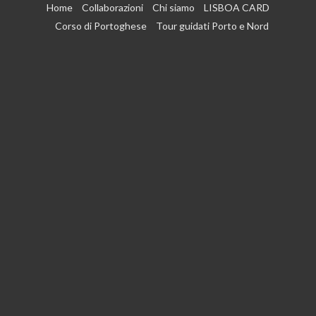
Vai
Home
Collaborazioni
Chi siamo
LISBOA CARD
al
Corso di Portoghese
Tour guidati Porto e Nord
contenuto