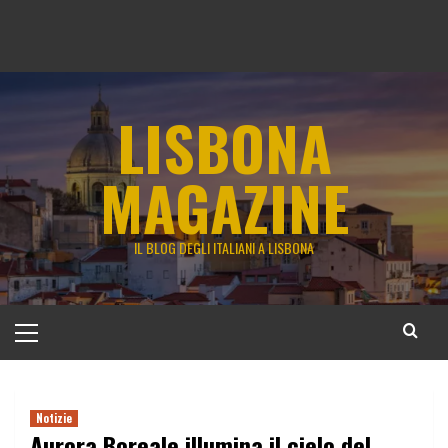
LISBONA
MAGAZINE
IL BLOG DEGLI ITALIANI A LISBONA
Menu
principale
Notizie
Aurora Boreale illumina il cielo del