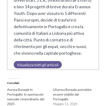
universitari, 1 ESC (volontariato all'Estero)
e ben 14 progetti di breve durata Erasmus
Youth. Dopo aver vissuto in 5 differenti
Paesi europei, decide di trasferirsi
definitivamente in Portogallo e crea la
comunità di Italiani a Lisbona più attiva
della città. Punto di contatto e di
riferimento per gli expat, vecchi e nuovi,
che vivono nella capitale portoghese.
Visualizza tutti gli articoli
Correlati
Aurora Boreale in
L’Aurora Boreale potrebbe
Portogallo: lo spettacolo
essere visibile dal
naturale straordinario del
Portogallo
2025
Maggio 11, 2024