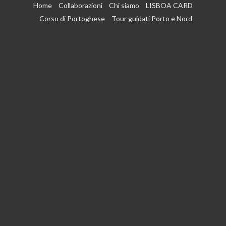
Vai
Home
Collaborazioni
Chi siamo
LISBOA CARD
al
Corso di Portoghese
Tour guidati Porto e Nord
contenuto