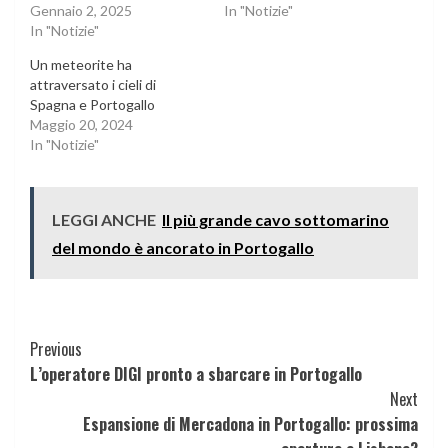
Gennaio 2, 2025
In "Notizie"
In "Notizie"
Un meteorite ha
attraversato i cieli di
Spagna e Portogallo
Maggio 20, 2024
In "Notizie"
LEGGI ANCHE
Il più grande cavo sottomarino
del mondo è ancorato in Portogallo
Continue
Previous
L’operatore DIGI pronto a sbarcare in Portogallo
Reading
Next
Espansione di Mercadona in Portogallo: prossima