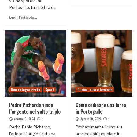
storia sportiva del
Portogallo. Iuri Leitão e...
Leggi l'articolo...
Non categorizzato
Sport
Cucina, cibo e bevande
Pedro Pichardo vince
Come ordinare una birra
l’argento nel salto triplo
in Portogallo
Agosto 10, 2024
Agosto 10, 2024
0
0
Pedro Pablo Pichardo,
Probabilmente il vino è la
l'atleta di origine cubana
bevanda più popolare in