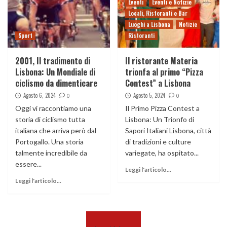
Eventi
Eventi e Notizie
Locali, Ristoranti e Bar
Luoghi a Lisbona
Notizie
Sport
Ristoranti
2001, Il tradimento di
Il ristorante Materia
Lisbona: Un Mondiale di
trionfa al primo “Pizza
ciclismo da dimenticare
Contest” a Lisbona
Agosto 6, 2024
Agosto 5, 2024
0
0
Oggi vi raccontiamo una
Il Primo Pizza Contest a
storia di ciclismo tutta
Lisbona: Un Trionfo di
italiana che arriva però dal
Sapori Italiani Lisbona, città
Portogallo. Una storia
di tradizioni e culture
talmente incredibile da
variegate, ha ospitato...
essere...
Leggi l'articolo...
Leggi l'articolo...