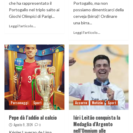
che ha rappresentato il
Portogallo, ma non
Portogallo nel triplo salto ai
possiamo dimenticarci della
Giochi Olimpici di Parigi...
cerveja (birra)! Ordinare
una birra...
Leggi l'articolo...
Leggi l'articolo...
Personaggi
Sport
Azzorre
Notizie
Sport
Pepe dà l’addio al calcio
Iúri Leitão conquista la
Medaglia d’Argento
Agosto 9, 2024
0
nell’Omnium alle
Képler Laveran de Lima