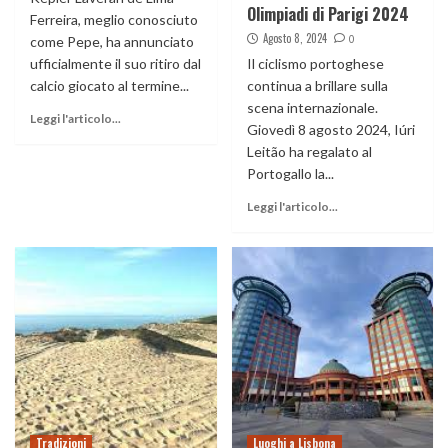
Olimpiadi di Parigi 2024
Ferreira, meglio conosciuto
Agosto 8, 2024
0
come Pepe, ha annunciato
ufficialmente il suo ritiro dal
Il ciclismo portoghese
calcio giocato al termine...
continua a brillare sulla
scena internazionale.
Leggi l'articolo...
Giovedì 8 agosto 2024, Iúri
Leitão ha regalato al
Portogallo la...
Leggi l'articolo...
Tradizioni
Luoghi a Lisbona