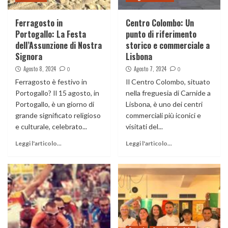
Ferragosto in
Centro Colombo: Un
Portogallo: La Festa
punto di riferimento
dell’Assunzione di Nostra
storico e commerciale a
Signora
Lisbona
Agosto 8, 2024
Agosto 7, 2024
0
0
Ferragosto è festivo in
Il Centro Colombo, situato
Portogallo? Il 15 agosto, in
nella freguesia di Carnide a
Portogallo, è un giorno di
Lisbona, è uno dei centri
grande significato religioso
commerciali più iconici e
e culturale, celebrato...
visitati del...
Leggi l'articolo...
Leggi l'articolo...