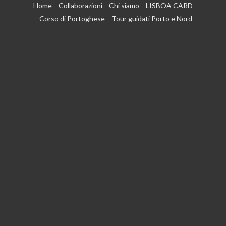
Vai
Home
Collaborazioni
Chi siamo
LISBOA CARD
al
Corso di Portoghese
Tour guidati Porto e Nord
contenuto