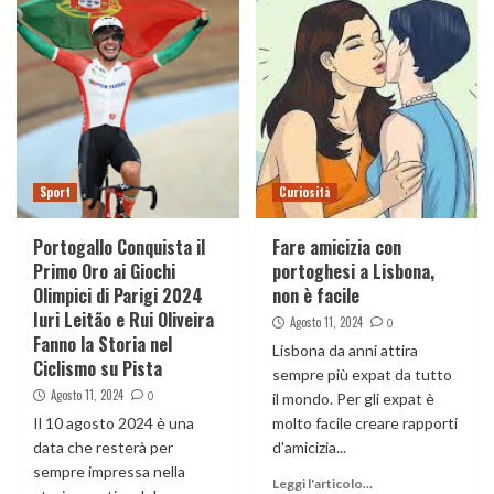
Sport
Curiosità
Portogallo Conquista il
Fare amicizia con
Primo Oro ai Giochi
portoghesi a Lisbona,
Olimpici di Parigi 2024
non è facile
Iuri Leitão e Rui Oliveira
Agosto 11, 2024
0
Fanno la Storia nel
Lisbona da anni attira
Ciclismo su Pista
sempre più expat da tutto
Agosto 11, 2024
0
il mondo. Per gli expat è
Il 10 agosto 2024 è una
molto facile creare rapporti
data che resterà per
d'amicizia...
sempre impressa nella
Leggi l'articolo...