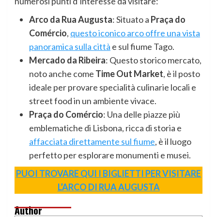
numerosi punti d’interesse da visitare:
Arco da Rua Augusta
: Situato a
Praça do
Comércio
,
questo iconico arco offre una vista
panoramica sulla città
e sul fiume Tago.
Mercado da Ribeira
: Questo storico mercato,
noto anche come
Time Out Market
, è il posto
ideale per provare specialità culinarie locali e
street food in un ambiente vivace.
Praça do Comércio
: Una delle piazze più
emblematiche di Lisbona, ricca di storia e
affacciata direttamente sul fiume
, è il luogo
perfetto per esplorare monumenti e musei.
PUOI TROVARE QUI I BIGLIETTI PER VISITARE
L’ARCO DI RUA AUGUSTA
Author