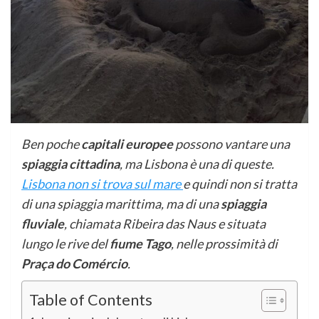
Ben poche
capitali europee
possono vantare una
spiaggia cittadina
, ma Lisbona è una di queste.
Lisbona non si trova sul mare
e quindi non si tratta
di una spiaggia marittima, ma di una
spiaggia
fluviale
, chiamata Ribeira das Naus e situata
lungo le rive del
fiume Tago
, nelle prossimità di
Praça do Comércio
.
Table of Contents