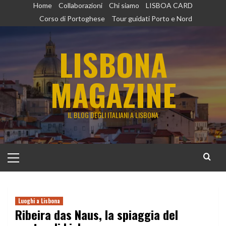
Vai
Home
Collaborazioni
Chi siamo
LISBOA CARD
al
Corso di Portoghese
Tour guidati Porto e Nord
contenuto
LISBONA
MAGAZINE
IL BLOG DEGLI ITALIANI A LISBONA
Menu
principale
Luoghi a Lisbona
Ribeira das Naus, la spiaggia del