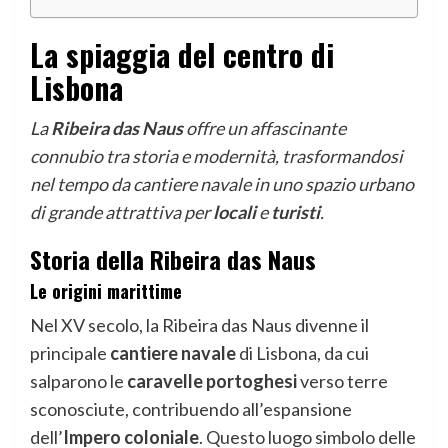
La spiaggia del centro di
Lisbona
La
Ribeira das Naus
offre un affascinante
connubio tra storia e modernità, trasformandosi
nel tempo da cantiere navale in uno spazio urbano
di grande attrattiva per
locali
e
turisti
.
Storia della Ribeira das Naus
Le origini marittime
Nel XV secolo, la Ribeira das Naus divenne il
principale
cantiere navale
di Lisbona, da cui
salparono le
caravelle portoghesi
verso terre
sconosciute, contribuendo all’espansione
dell’
Impero coloniale
. Questo luogo simbolo delle