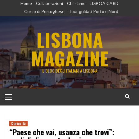
Vai
Home
Collaborazioni
Chi siamo
LISBOA CARD
al
Corso di Portoghese
Tour guidati Porto e Nord
contenuto
LISBONA
MAGAZINE
IL BLOG DEGLI ITALIANI A LISBONA
Menu
principale
Curiosità
“Paese che vai, usanza che trovi”: