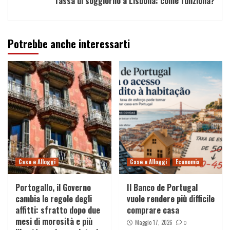
Tassa di soggiorno a Lisbona: come funziona?
Potrebbe anche interessarti
Case e Alloggi
Case e Alloggi
Economia
Portogallo, il Governo
Il Banco de Portugal
cambia le regole degli
vuole rendere più difficile
affitti: sfratto dopo due
comprare casa
mesi di morosità e più
Maggio 17, 2026
0