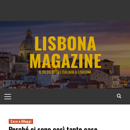
LISBONA
MAGAZINE
IL BLOG DEGLI ITALIANI A LISBONA
Menu
principale
Case e Alloggi
Perché ci sono così tante case