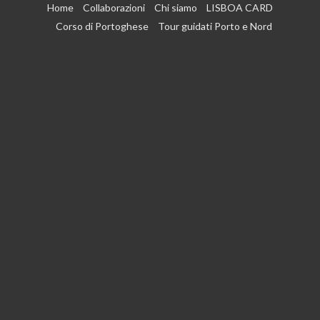
Vai
Home
Collaborazioni
Chi siamo
LISBOA CARD
al
Corso di Portoghese
Tour guidati Porto e Nord
contenuto