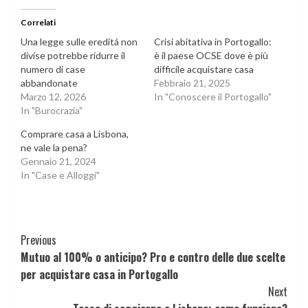
Correlati
Una legge sulle ereditá non
Crisi abitativa in Portogallo:
divise potrebbe ridurre il
è il paese OCSE dove è più
numero di case
difficile acquistare casa
abbandonate
Febbraio 21, 2025
Marzo 12, 2026
In "Conoscere il Portogallo"
In "Burocrazia"
Comprare casa a Lisbona,
ne vale la pena?
Gennaio 21, 2024
In "Case e Alloggi"
Continue
Previous
Mutuo al 100% o anticipo? Pro e contro delle due scelte
Reading
per acquistare casa in Portogallo
Next