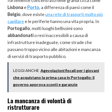
fortemente concentrato nelle grandi città come
Lisbona
e
Porto
, a differenza di paesi come il
Belgio
, dove esiste
una rete di trasporti molto più
capillare
e le periferie hanno una vita propria. In
Portogallo
, molti luoghi bellissimi sono
abbandonati
o resi inaccessibili a causa di
infrastrutture inadeguate, come strade che
passano troppo vicino alle abitazioni e mancanza
di servizi di trasporto pubblico.
LEGGI ANCHE
Agevolazioni fiscali per i giovani
che acquistano la prima casa in Portogallo: il
governo approva sconti e garanzie
La mancanza di volontà di
ristrutturare