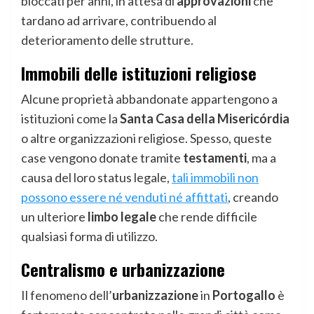
bloccati per anni, in attesa di
approvazioni
che
tardano ad arrivare, contribuendo al
deterioramento delle strutture.
Immobili delle istituzioni religiose
Alcune proprietà abbandonate appartengono a
istituzioni come la
Santa Casa della Misericórdia
o altre organizzazioni religiose. Spesso, queste
case vengono donate tramite
testamenti
, ma a
causa del loro status legale,
tali immobili non
possono essere né venduti né affittati
, creando
un ulteriore
limbo legale
che rende difficile
qualsiasi forma di utilizzo.
Centralismo e urbanizzazione
Il fenomeno dell’
urbanizzazione
in
Portogallo
è